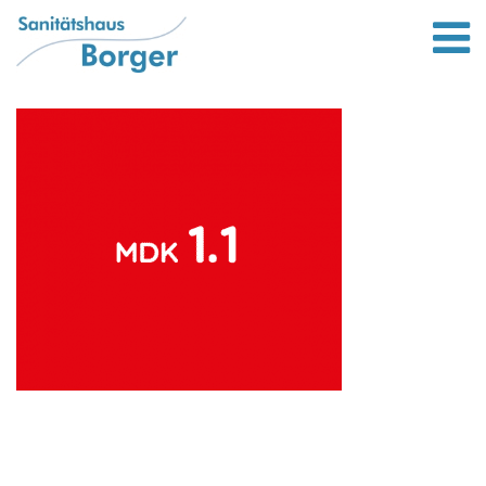
Leistungen
Bett und wohnen
Lifter von Liftstar
Rollatoren
Bandagen und Orthesen
Scooter / Elektromobile
Gehstöcke
Kompressionsstrümpfe
Standort
Unternehmen
Bewerbung