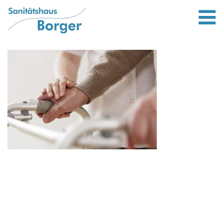
Leistungen
Bett und wohnen
Lifter von Liftstar
Rollatoren
Bandagen und Orthesen
Scooter / Elektromobile
Gehstöcke
Kompressionsstrümpfe
Standort
Unternehmen
Bewerbung