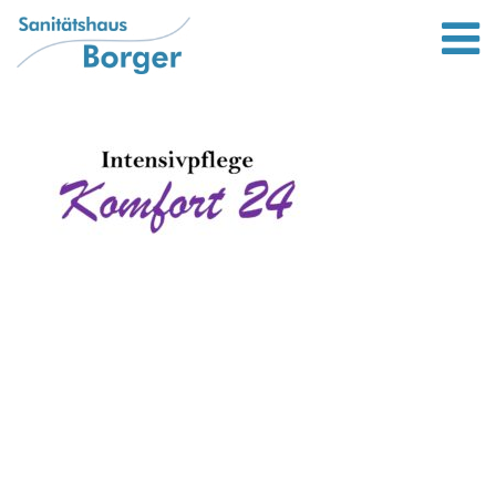
Leistungen
Bett und wohnen
Lifter von Liftstar
Rollatoren
Bandagen und Orthesen
Scooter / Elektromobile
Gehstöcke
Kompressionsstrümpfe
Standort
Unternehmen
Bewerbung