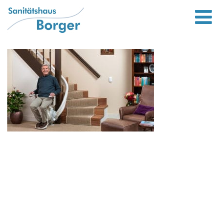
Leistungen
Bett und wohnen
Lifter von Liftstar
Rollatoren
Bandagen und Orthesen
Scooter / Elektromobile
Gehstöcke
Kompressionsstrümpfe
Standort
Unternehmen
Bewerbung