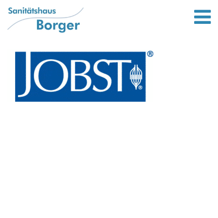
Leistungen
Bett und wohnen
Lifter von Liftstar
Rollatoren
Bandagen und Orthesen
Scooter / Elektromobile
Gehstöcke
Kompressionsstrümpfe
Standort
Unternehmen
Bewerbung