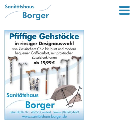
Leistungen
Bett und wohnen
Lifter von Liftstar
Rollatoren
Bandagen und Orthesen
Scooter / Elektromobile
Gehstöcke
Kompressionsstrümpfe
Standort
Unternehmen
Bewerbung