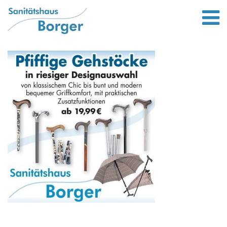
Leistungen
Bett und wohnen
Lifter von Liftstar
Rollatoren
Bandagen und Orthesen
Scooter / Elektromobile
Gehstöcke
Kompressionsstrümpfe
Standort
Unternehmen
Bewerbung