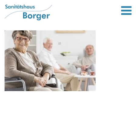
Leistungen
Bett und wohnen
Lifter von Liftstar
Rollatoren
Bandagen und Orthesen
Scooter / Elektromobile
Gehstöcke
Kompressionsstrümpfe
Standort
Unternehmen
Bewerbung